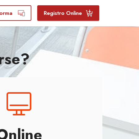
aforma
Registro Online
rse?
Online