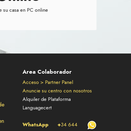
 su casa en PC online
Area Colaborador
Acceso > Partner Panel
Anuncie su centro con nosotros
Alquiler de Plataforma
de
Languagecert
en
WhatsApp
+
34 644