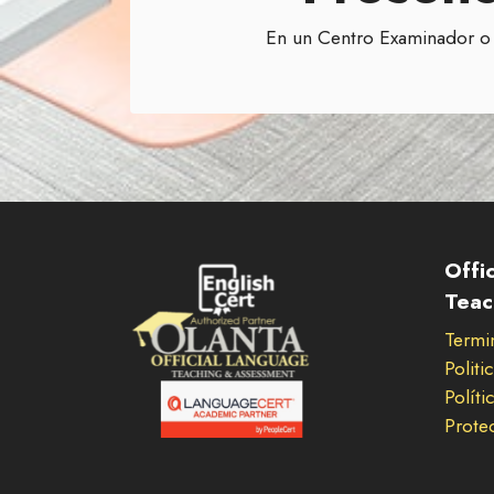
En un Centro Examinador o
Offi
Teac
Termi
Politi
Políti
Prote