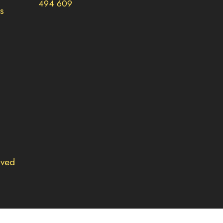
494 609
s
rved