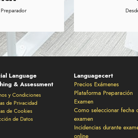
 Preparador
Desde
cial Language
Languagecert
hing & Assessment
Precios Exámenes
Plataforma Preparación
nos y Condiciones
Examen
cas de Privacidad
Como seleccionar fecha 
cas de Cookies
examen
cción de Datos
Incidencias durante exam
online