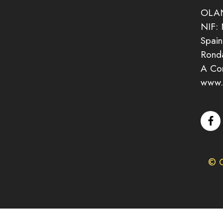
OLAN
NIF:
Spain
Ronda
A Co
www.
© C