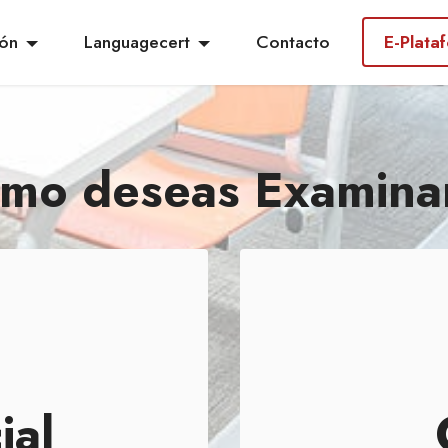
ión
Languagecert
Contacto
E-Plat
mo deseas Examina
ial